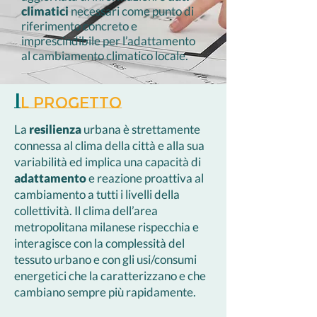
climatici
necessari come punto di
riferimento concreto e
imprescindibile per l’adattamento
al cambiamento climatico locale.
I
l progetto
La
resilienza
urbana è strettamente
connessa al clima della città e alla sua
variabilità ed implica una capacità di
adattamento
e reazione proattiva al
cambiamento a tutti i livelli della
collettività. Il clima dell’area
metropolitana milanese rispecchia e
interagisce con la complessità del
tessuto urbano e con gli usi/consumi
energetici che la caratterizzano e che
cambiano sempre più rapidamente.