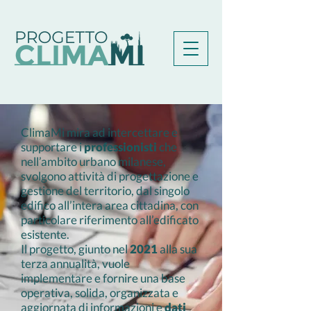
ClimaMi mira ad intercettare e
supportare i
professionisti
che
nell’ambito urbano milanese,
svolgono attività di progettazione e
gestione del territorio, dal singolo
edifico all’intera area cittadina, con
particolare riferimento all’edificato
esistente.
Il progetto, giunto nel
2021
alla sua
terza annualità, vuole
implementare e fornire una base
operativa, solida, organizzata e
aggiornata di informazioni e
dati