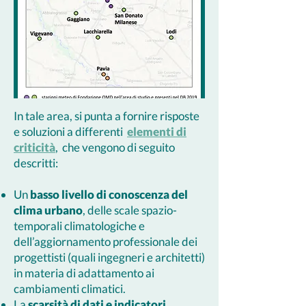
In tale area, si punta a fornire risposte
e soluzioni a differenti
elementi di
criticità
, che vengono di seguito
descritti:
Un
basso livello di conoscenza del
clima urbano
, delle scale spazio-
temporali climatologiche e
dell’aggiornamento professionale dei
progettisti (quali ingegneri e architetti)
in materia di adattamento ai
cambiamenti climatici.
La
scarsità di dati e indicatori