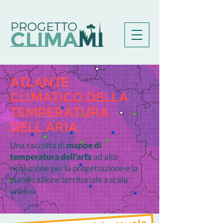
ATLANTE
CLIMATICO della
Temperatura
dell
'
Aria
Una raccolta di
mappe di
temperatura dell’aria
ad alta
risoluzione per la progettazione e la
pianificazione territoriale a scala
urbana