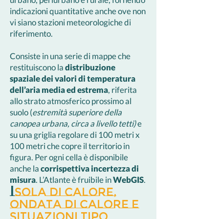
indicazioni quantitative anche ove non
vi siano stazioni meteorologiche di
riferimento.
Consiste in una serie di mappe che
restituiscono la
distribuzione
spaziale dei valori di temperatura
dell’aria media ed estrema
, riferita
allo strato atmosferico prossimo al
suolo (
estremità superiore della
canopea urbana, circa a livello tetti)
e
su una griglia regolare di 100 metri x
100 metri che copre il territorio in
figura. Per ogni cella è disponibile
anche la
corrispettiva incertezza di
misura
. L’Atlante è fruibile in
WebGIS
.
I
sola di Calore,
Ondata di Calore e
Situazioni Tipo