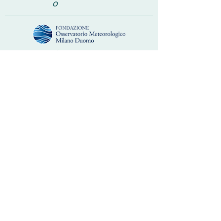
o
Con il contributo di
Quest’opera è pubblicata sotto la licenza
Creative Commons
CC BY-NC-ND 3.0 IT
Contatto:
info@progettoclimami.it